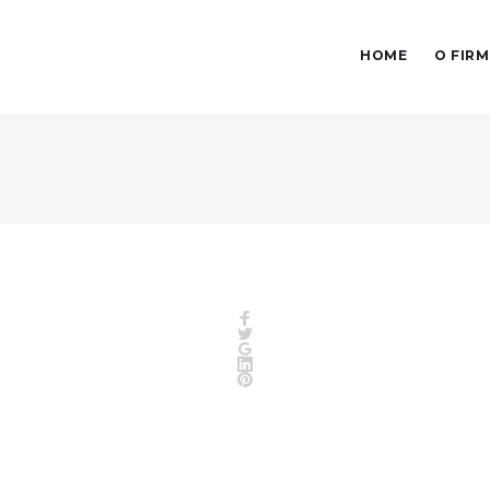
HOME
O FIRM
Facebook
Twitter
Google+
LinkedIn
Pinterest