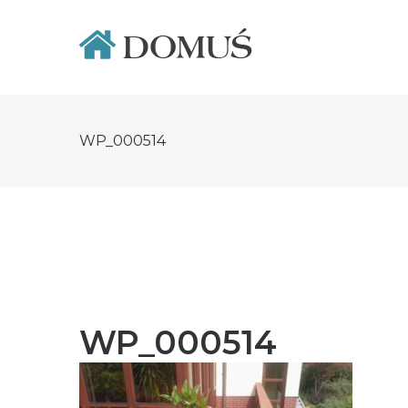
Skip
to
content
WP_000514
WP_000514