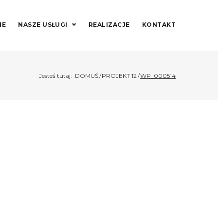
IE
NASZE USŁUGI
REALIZACJE
KONTAKT
Jesteś tutaj:
DOMUŚ
/
PROJEKT 12
/
WP_000514