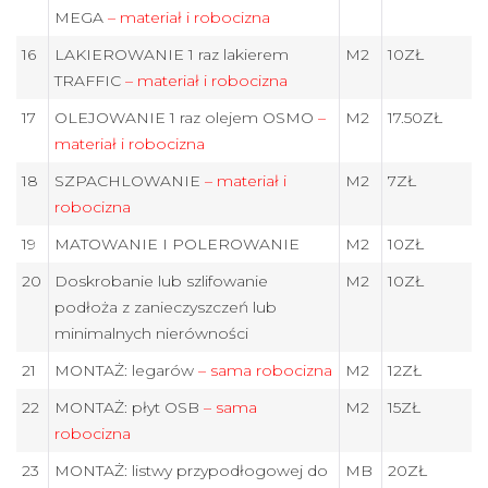
MEGA
– materiał i robocizna
16
LAKIEROWANIE 1 raz lakierem
M2
10ZŁ
TRAFFIC
– materiał i robocizna
17
OLEJOWANIE 1 raz olejem OSMO
–
M2
17.50ZŁ
materiał i robocizna
18
SZPACHLOWANIE
– materiał i
M2
7ZŁ
robocizna
19
MATOWANIE I POLEROWANIE
M2
10ZŁ
20
Doskrobanie lub szlifowanie
M2
10ZŁ
podłoża z zanieczyszczeń lub
minimalnych nierówności
21
MONTAŻ: legarów
– sama robocizna
M2
12ZŁ
22
MONTAŻ: płyt OSB
– sama
M2
15ZŁ
robocizna
23
MONTAŻ: listwy przypodłogowej do
MB
20ZŁ