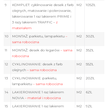
9
KOMPLET: cyklinowanie desek z farb
M2
105ZŁ
olejnych, matowanie i polerowanie,
lakierowanie 1 raz lakierem PRIME i
3 razy lakierem TRAFFIC –
z
materiałem
10
MONTAŻ: parkietu, lamparkietu
–
M2
30ZŁ
sama robocizna
11
MONTAŻ: desek do legarów
– sama
M2
35ZŁ
robocizna
12
CYKLINOWANIE: desek z farb
M2
55ZŁ
olejnych
– sama robocizna
13
CYKLINOWANIE: parkietu,
M2
20ZŁ
lamparkietu
– sama robocizna
14
LAKIEROWANIE 1 raz lakierem
M2
6ZŁ
NOVIA
– materiał i robocizna
15
LAKIEROWANIE 1 raz lakierem
M2
9ZŁ