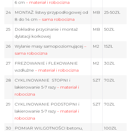
6 cm
– materiał i robocizna
24
MONTAŻ: listwy przypodłogowej od
MB
25-50ZŁ
8 do 14 cm
– sama robocizna
25
Dokładne przycinanie i montaż
MB
50ZŁ
dylatacji korkowej
26
Wylanie masy samopoziomującej
–
M2
15ZŁ
sama robocizna
27
FREZOWANIE i FLEKOWANIE
M2
30ZŁ
wzdłużne
– materiał i robocizna
28
CYKLINOWANIE STOPNI i
SZT
70ZŁ
lakierowanie 5-7 razy
– materiał i
robocizna
29
CYKLINOWANIE PODSTOPNI i
SZT
70ZŁ
lakierowanie 5-7 razy
– materiał i
robocizna
30
POMIAR WILGOTNOŚCI betonu,
100ZŁ