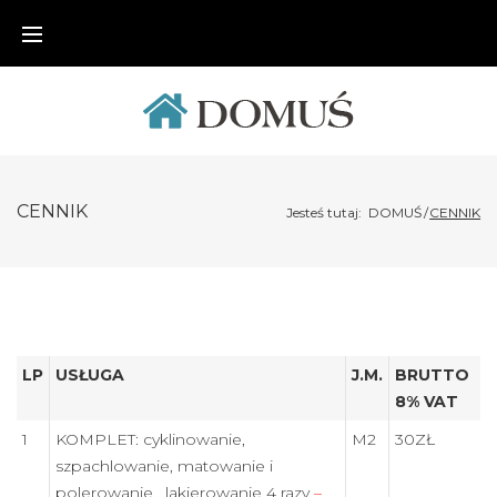
Skip
to
content
CENNIK
Jesteś tutaj:
DOMUŚ
/
CENNIK
CENNIK
LP
USŁUGA
J.M.
BRUTTO
8% VAT
1
KOMPLET: cyklinowanie,
M2
30ZŁ
szpachlowanie, matowanie i
polerowanie, lakierowanie 4 razy
–